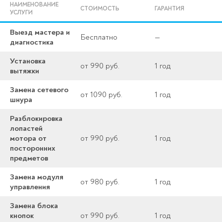
НАИМЕНОВАНИЕ
СТОИМОСТЬ
ГАРАНТИЯ
УСЛУГИ
Выезд мастера и
Бесплатно
—
диагностика
Установка
от 990 руб.
1 год
вытяжки
Замена сетевого
от 1090 руб.
1 год
шнура
Разблокировка
лопастей
мотора от
от 990 руб.
1 год
посторонних
предметов
Замена модуля
от 980 руб.
1 год
управления
Замена блока
кнопок
от 990 руб.
1 год