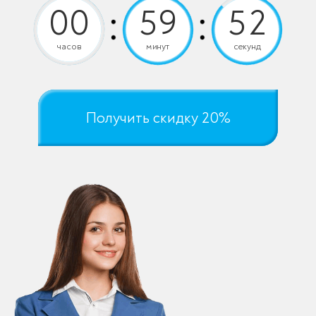
часов
минут
секунд
Получить скидку 20%